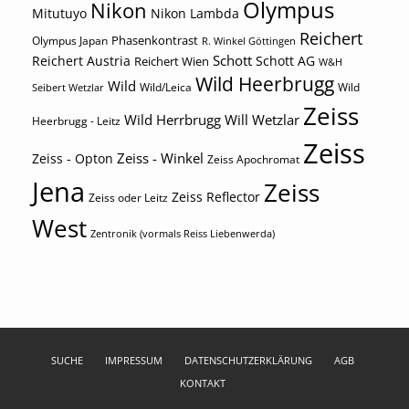
Olympus
Nikon
Mitutuyo
Nikon Lambda
Reichert
Phasenkontrast
Olympus Japan
R. Winkel Göttingen
Schott
Reichert Austria
Reichert Wien
Schott AG
W&H
Wild Heerbrugg
Wild
Wild/Leica
Wild
Seibert Wetzlar
Zeiss
Wild Herrbrugg
Will Wetzlar
Heerbrugg - Leitz
Zeiss
Zeiss - Winkel
Zeiss - Opton
Zeiss Apochromat
Jena
Zeiss
Zeiss Reflector
Zeiss oder Leitz
West
Zentronik (vormals Reiss Liebenwerda)
SUCHE
IMPRESSUM
DATENSCHUTZERKLÄRUNG
AGB
KONTAKT