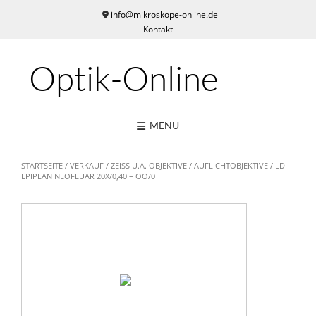
Skip
info@mikroskope-online.de
to
Kontakt
content
Optik-Online
MENU
STARTSEITE
/
VERKAUF
/
ZEISS U.A. OBJEKTIVE
/
AUFLICHTOBJEKTIVE
/ LD
EPIPLAN NEOFLUAR 20X/0,40 – OO/0