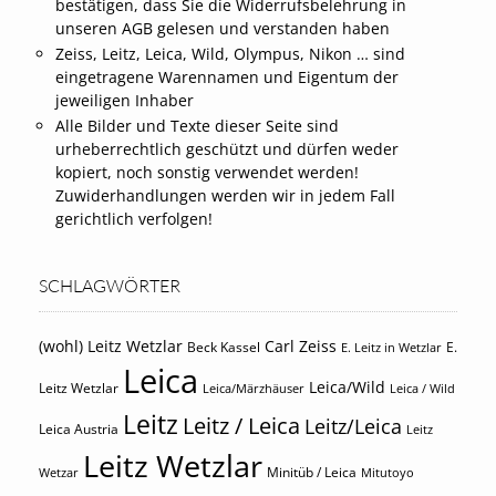
bestätigen, dass Sie die Widerrufsbelehrung in
unseren AGB gelesen und verstanden haben
Zeiss, Leitz, Leica, Wild, Olympus, Nikon … sind
eingetragene Warennamen und Eigentum der
jeweiligen Inhaber
Alle Bilder und Texte dieser Seite sind
urheberrechtlich geschützt und dürfen weder
kopiert, noch sonstig verwendet werden!
Zuwiderhandlungen werden wir in jedem Fall
gerichtlich verfolgen!
SCHLAGWÖRTER
(wohl) Leitz Wetzlar
Carl Zeiss
Beck Kassel
E.
E. Leitz in Wetzlar
Leica
Leica/Wild
Leitz Wetzlar
Leica/Märzhäuser
Leica / Wild
Leitz
Leitz / Leica
Leitz/Leica
Leica Austria
Leitz
Leitz Wetzlar
Minitüb / Leica
Wetzar
Mitutoyo