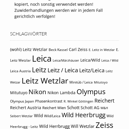
kopiert, noch sonstig verwendet werden!
Zuwiderhandlungen werden wir in jedem Fall
gerichtlich verfolgen!
SCHLAGWÖRTER
(wohl) Leitz Wetzlar
Carl Zeiss
Beck Kassel
E.
E. Leitz in Wetzlar
Leica
Leica/Wild
Leitz Wetzlar
Leica/Märzhäuser
Leica / Wild
Leitz
Leitz / Leica
Leitz/Leica
Leica Austria
Leitz
Leitz Wetzlar
Minitüb / Leica
Wetzar
Mitutoyo
Olympus
Nikon
Mitutuyo
Nikon Lambda
Reichert
Phasenkontrast
Olympus Japan
R. Winkel Göttingen
Schott
Reichert Austria
Reichert Wien
Schott AG
W&H
Wild Heerbrugg
Wild
Wild/Leica
Wild
Seibert Wetzlar
Zeiss
Wild Herrbrugg
Will Wetzlar
Heerbrugg - Leitz