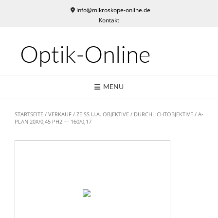
Skip
info@mikroskope-online.de
to
Kontakt
content
Optik-Online
MENU
STARTSEITE
/
VERKAUF
/
ZEISS U.A. OBJEKTIVE
/
DURCHLICHTOBJEKTIVE
/ A-
PLAN 20X/0,45 PH2 — 160/0,17