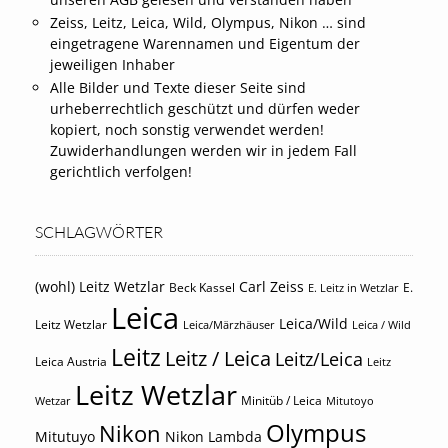
Zeiss, Leitz, Leica, Wild, Olympus, Nikon … sind
eingetragene Warennamen und Eigentum der
jeweiligen Inhaber
Alle Bilder und Texte dieser Seite sind
urheberrechtlich geschützt und dürfen weder
kopiert, noch sonstig verwendet werden!
Zuwiderhandlungen werden wir in jedem Fall
gerichtlich verfolgen!
SCHLAGWÖRTER
(wohl) Leitz Wetzlar
Carl Zeiss
Beck Kassel
E.
E. Leitz in Wetzlar
Leica
Leica/Wild
Leitz Wetzlar
Leica/Märzhäuser
Leica / Wild
Leitz
Leitz / Leica
Leitz/Leica
Leica Austria
Leitz
Leitz Wetzlar
Minitüb / Leica
Wetzar
Mitutoyo
Olympus
Nikon
Mitutuyo
Nikon Lambda