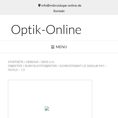
Skip
info@mikroskope-online.de
to
Kontakt
content
Optik-Online
MENU
STARTSEITE
/
VERKAUF
/
ZEISS U.A.
OBJEKTIVE
/
DURCHLICHTOBJEKTIVE
/ ACHROSTIGMAT LD 32X/0,40 PH1 –
OO/0,5 – 1,5