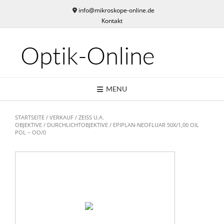
Skip
info@mikroskope-online.de
to
Kontakt
content
Optik-Online
MENU
STARTSEITE
/
VERKAUF
/
ZEISS U.A.
OBJEKTIVE
/
DURCHLICHTOBJEKTIVE
/ EPIPLAN-NEOFLUAR 50X/1,00 OIL
POL – OO/0