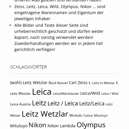
Zeiss, Leitz, Leica, Wild, Olympus, Nikon … sind
eingetragene Warennamen und Eigentum der
jeweiligen Inhaber
Alle Bilder und Texte dieser Seite sind
urheberrechtlich geschützt und dürfen weder
kopiert, noch sonstig verwendet werden!
Zuwiderhandlungen werden wir in jedem Fall
gerichtlich verfolgen!
SCHLAGWÖRTER
(wohl) Leitz Wetzlar
Carl Zeiss
Beck Kassel
E.
E. Leitz in Wetzlar
Leica
Leica/Wild
Leitz Wetzlar
Leica/Märzhäuser
Leica / Wild
Leitz
Leitz / Leica
Leitz/Leica
Leica Austria
Leitz
Leitz Wetzlar
Minitüb / Leica
Wetzar
Mitutoyo
Olympus
Nikon
Mitutuyo
Nikon Lambda