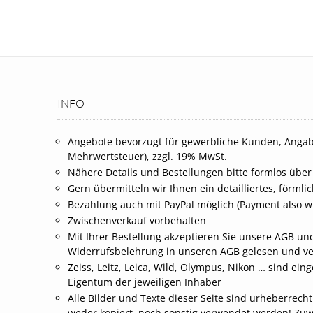
INFO
Angebote bevorzugt für gewerbliche Kunden, Angab
Mehrwertsteuer), zzgl. 19% MwSt.
Nähere Details und Bestellungen bitte formlos über
Gern übermitteln wir Ihnen ein detailliertes, förml
Bezahlung auch mit PayPal möglich (Payment also wi
Zwischenverkauf vorbehalten
Mit Ihrer Bestellung akzeptieren Sie unsere AGB und
Widerrufsbelehrung in unseren AGB gelesen und v
Zeiss, Leitz, Leica, Wild, Olympus, Nikon … sind 
Eigentum der jeweiligen Inhaber
Alle Bilder und Texte dieser Seite sind urheberrech
weder kopiert, noch sonstig verwendet werden! Zu