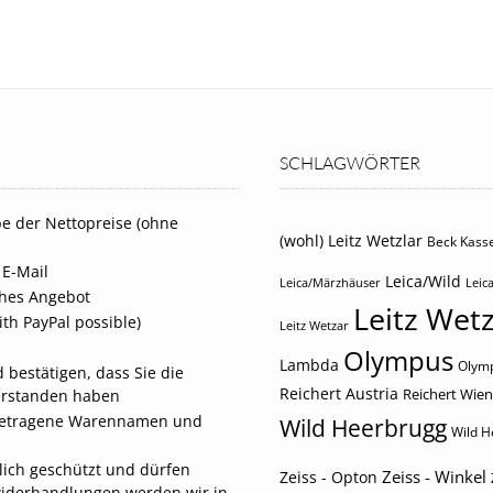
SCHLAGWÖRTER
e der Nettopreise (ohne
(wohl) Leitz Wetzlar
Beck Kasse
 E-Mail
Leica/Wild
Leica/Märzhäuser
Leica
iches Angebot
Leitz Wetz
th PayPal possible)
Leitz Wetzar
Olympus
Lambda
Olymp
 bestätigen, dass Sie die
Reichert Austria
Reichert Wien
erstanden haben
eingetragene Warennamen und
Wild Heerbrugg
Wild H
tlich geschützt und dürfen
Zeiss - Winkel
Zeiss - Opton
widerhandlungen werden wir in