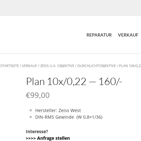
REPARATUR
VERKAUF
STARTSEITE
/
VERKAUF
/
ZEISS U.A. OBJEKTIVE
/
DURCHLICHTOBJEKTIVE
/ PLAN 10X/0,2
Plan 10x/0,22 — 160/-
€
99,00
Hersteller: Zeiss West
DIN-RMS Gewinde (W 0,8×1/36)
Interesse?
>>>> Anfrage stellen