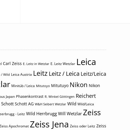
Leica
Carl Zeiss
l
E. Leitz Wetzlar
E. Leitz in Wetzlar
Leitz
Leitz / Leica
Leitz/Leica
Leica Austria
 / Wild
lar
Nikon
Mitutuyo
Nikon
Minitüb / Leica
Mitutoyo
Reichert
Phasenkontrast
us Japan
R. Winkel Göttingen
Schott
Wild
Schott AG
Wild/Leica
W&H Seibert Wetzlar
Zeiss
Wild Herrbrugg
Will Wetzlar
eerbrugg - Leitz
Zeiss Jena
Zeiss
Zeiss Apochromat
Zeiss oder Leitz