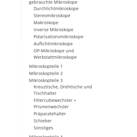
gebrauchte Mikroskope
Durchlichtmikroskope
Stereomikroskope
Makroskope
inverse Mikroskope
Polarisationsmikroskope
Auflichtmikroskope
OP-Mikroskope und
Werkstattmikroskope
Mikroskopteile 1
Mikroskopteile 2
Mikroskopteile 3
Kreuztische, Drehtische und
Tischhalter
Filtercubewechsler +
Prismenwechsler
Präparatehalter
Schieber
Sonstiges
Mikroskopteile 4