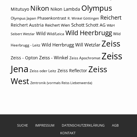
Olympus
Nikon
Mitutuyo
Nikon Lambda
Reichert
Phasenkontrast
Olympus Japan
R. Winkel Göttingen
Schott
Reichert Austria
Reichert Wien
Schott AG
W&H
Wild Heerbrugg
Wild
Wild/Leica
Wild
Seibert Wetzlar
Zeiss
Wild Herrbrugg
Will Wetzlar
Heerbrugg - Leitz
Zeiss
Zeiss - Winkel
Zeiss - Opton
Zeiss Apochromat
Jena
Zeiss
Zeiss Reflector
Zeiss oder Leitz
West
Zentronik (vormals Reiss Liebenwerda)
SUCHE
IMPRESSUM
DATENSCHUTZERKLÄRUNG
AGB
KONTAKT