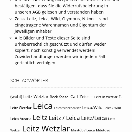
bestätigen, dass Sie die Widerrufsbelehrung in
unseren AGB gelesen und verstanden haben
Zeiss, Leitz, Leica, Wild, Olympus, Nikon … sind
eingetragene Warennamen und Eigentum der
jeweiligen Inhaber
Alle Bilder und Texte dieser Seite sind
urheberrechtlich geschützt und dürfen weder
kopiert, noch sonstig verwendet werden!
Zuwiderhandlungen werden wir in jedem Fall
gerichtlich verfolgen!
SCHLAGWÖRTER
(wohl) Leitz Wetzlar
Carl Zeiss
Beck Kassel
E.
E. Leitz in Wetzlar
Leica
Leica/Wild
Leitz Wetzlar
Leica/Märzhäuser
Leica / Wild
Leitz
Leitz / Leica
Leitz/Leica
Leica Austria
Leitz
Leitz Wetzlar
Minitüb / Leica
Wetzar
Mitutoyo