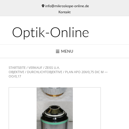
Skip
info@mikroskope-online.de
to
Kontakt
content
Optik-Online
MENU
STARTSEITE
/
VERKAUF
/
ZEISS U.A.
OBJEKTIVE
/
DURCHLICHTOBJEKTIVE
/ PLAN APO 20X/0,75 DIC M —
OO/0,17